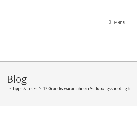
Zum
Inhalt
springen
Menü
Blog
>
Tipps & Tricks
>
12 Gründe, warum ihr ein Verlobungsshooting haben