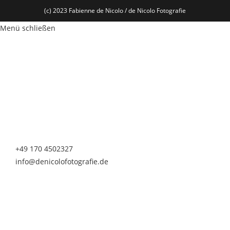
(c) 2023 Fabienne de Nicolo / de Nicolo Fotografie
Menü schließen
de Nicolo Fotografie
Fabienne de Nicolo
Nürnberger Straße 20
90513 Zirndorf
Telefon & Whatsapp
+49 170 4502327
info@denicolofotografie.de