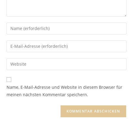
Gib
deinen
Namen
Gib
oder
deine
Benutzernamen
E-
Gib
zum
Mail-
deine
Kommentieren
Adresse
Website-
ein
zum
URL
Name, E-Mail-Adresse und Website in diesem Browser für
Kommentieren
ein
meinen nächsten Kommentar speichern.
ein
(optional)