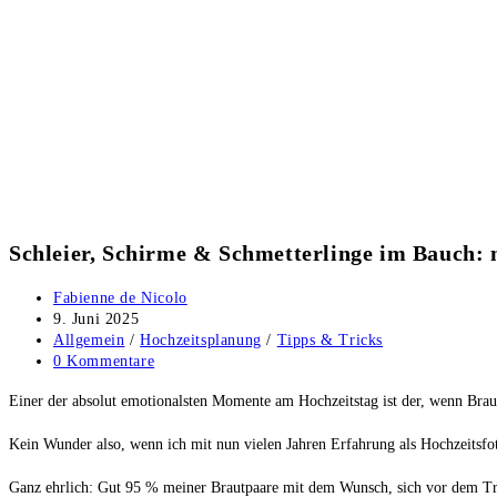
Schleier, Schirme & Schmetterlinge im Bauch:
Beitrags-
Fabienne de Nicolo
Autor:
Beitrag
9. Juni 2025
veröffentlicht:
Beitrags-
Allgemein
/
Hochzeitsplanung
/
Tipps & Tricks
Kategorie:
Beitrags-
0 Kommentare
Kommentare:
Einer der absolut emotionalsten Momente am Hochzeitstag ist der, wenn Brau
Kein Wunder also, wenn ich mit nun vielen Jahren Erfahrung als Hochzeitsfo
Ganz ehrlich: Gut 95 % meiner Brautpaare mit dem Wunsch, sich vor dem Tra