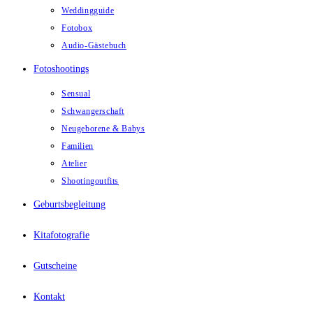
Weddingguide
Fotobox
Audio-Gästebuch
Fotoshootings
Sensual
Schwangerschaft
Neugeborene & Babys
Familien
Atelier
Shootingoutfits
Geburtsbegleitung
Kitafotografie
Gutscheine
Kontakt