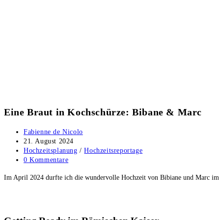
Eine Braut in Kochschürze: Bibane & Marc
Beitrags-
Fabienne de Nicolo
Autor:
Beitrag
21. August 2024
veröffentlicht:
Beitrags-
Hochzeitsplanung
/
Hochzeitsreportage
Kategorie:
Beitrags-
0 Kommentare
Kommentare:
Im April 2024 durfte ich die wundervolle Hochzeit von Bibiane und Marc im m