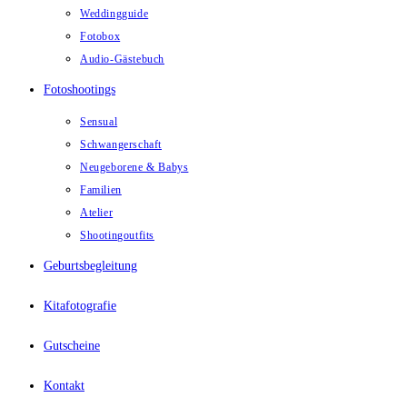
Weddingguide
Fotobox
Audio-Gästebuch
Fotoshootings
Sensual
Schwangerschaft
Neugeborene & Babys
Familien
Atelier
Shootingoutfits
Geburtsbegleitung
Kitafotografie
Gutscheine
Kontakt