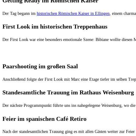
Getting Ready im Römischen Kaiser
Der Tag begann im
historischen Römischen Kaiser in Ellingen
, einem charma
First Look im historischen Treppenhaus
Der First Look war eine besonders emotionale Szene: Bibiane wollte diesen M
Paarshooting im großen Saal
Anschließend folgte der First Look mit Marc eine Etage tiefer im selben Tre
Standesamtliche Trauung im Rathaus Weisenburg
Der nächste Programmpunkt führte uns ins nahegelegene Weisenburg, wo die s
Feier im spanischen Café Retiro
Nach der standesamtlichen Trauung ging es mit allen Gästen weiter zur Feie