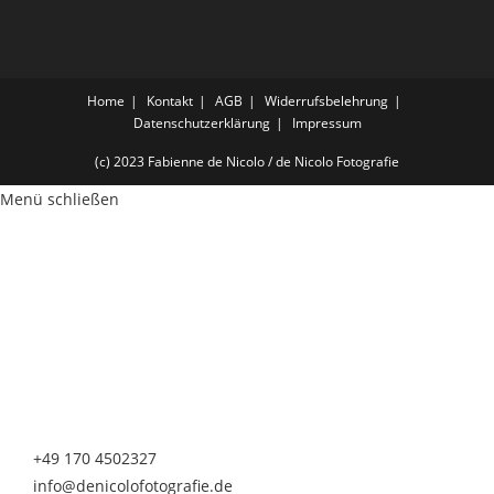
Home
Kontakt
AGB
Widerrufsbelehrung
Datenschutzerklärung
Impressum
(c) 2023 Fabienne de Nicolo / de Nicolo Fotografie
Menü schließen
de Nicolo Fotografie
Fabienne de Nicolo
Nürnberger Straße 20
90513 Zirndorf
Telefon & Whatsapp
+49 170 4502327
info@denicolofotografie.de