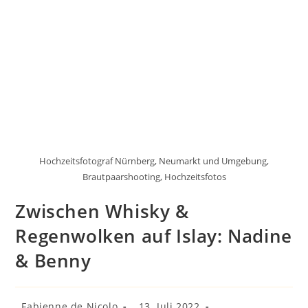
Hochzeitsfotograf Nürnberg, Neumarkt und Umgebung,
Brautpaarshooting, Hochzeitsfotos
Zwischen Whisky &
Regenwolken auf Islay: Nadine
& Benny
Beitrags-
Beitrag
Fabienne de Nicolo
13. Juli 2022