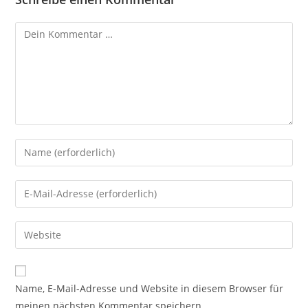
Kommentar
Gib
deinen
Namen
Gib
oder
deine
Benutzernamen
E-
Gib
zum
Mail-
deine
Kommentieren
Adresse
Website-
ein
zum
URL
Name, E-Mail-Adresse und Website in diesem Browser für
Kommentieren
ein
meinen nächsten Kommentar speichern.