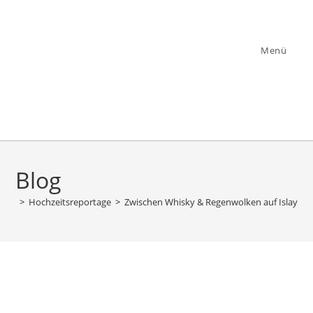
Zum
Inhalt
springen
Menü
Blog
>
Hochzeitsreportage
>
Zwischen Whisky & Regenwolken auf Islay: N