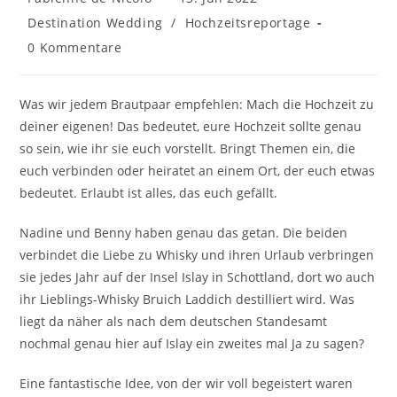
Autor:
veröffentlicht:
Beitrags-
Destination Wedding
/
Hochzeitsreportage
Kategorie:
Beitrags-
0 Kommentare
Kommentare:
Was wir jedem Brautpaar empfehlen: Mach die Hochzeit zu
deiner eigenen! Das bedeutet, eure Hochzeit sollte genau
so sein, wie ihr sie euch vorstellt. Bringt Themen ein, die
euch verbinden oder heiratet an einem Ort, der euch etwas
bedeutet. Erlaubt ist alles, das euch gefällt.
Nadine und Benny haben genau das getan. Die beiden
verbindet die Liebe zu Whisky und ihren Urlaub verbringen
sie jedes Jahr auf der Insel Islay in Schottland, dort wo auch
ihr Lieblings-Whisky Bruich Laddich destilliert wird. Was
liegt da näher als nach dem deutschen Standesamt
nochmal genau hier auf Islay ein zweites mal Ja zu sagen?
Eine fantastische Idee, von der wir voll begeistert waren