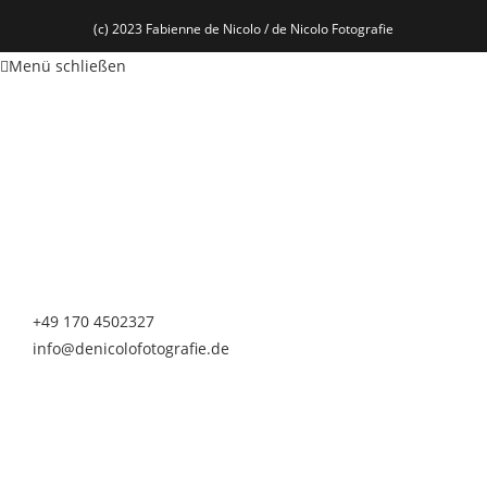
(c) 2023 Fabienne de Nicolo / de Nicolo Fotografie
Menü schließen
de Nicolo Fotografie
Fabienne de Nicolo
Nürnberger Straße 20
90513 Zirndorf
Telefon & Whatsapp
+49 170 4502327
info@denicolofotografie.de