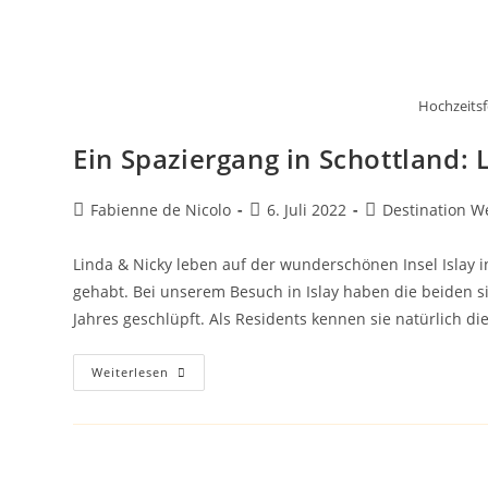
Hochzeits
Ein Spaziergang in Schottland: 
Beitrags-
Beitrag
Beitrags-
Fabienne de Nicolo
6. Juli 2022
Destination W
Autor:
veröffentlicht:
Kategorie:
Linda & Nicky leben auf der wunderschönen Insel Islay i
gehabt. Bei unserem Besuch in Islay haben die beiden s
Jahres geschlüpft. Als Residents kennen sie natürlich 
Ein
Weiterlesen
Spaziergang
In
Schottland:
Linda
&
Nicky