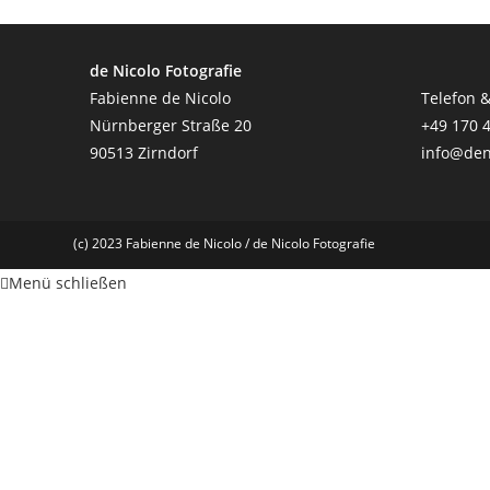
de Nicolo Fotografie
Fabienne de Nicolo
Telefon 
Nürnberger Straße 20
+49 170 
90513 Zirndorf
info@deni
(c) 2023 Fabienne de Nicolo / de Nicolo Fotografie
Menü schließen
de Nicolo Fotografie
Fabienne de Nicolo
Nürnberger Straße 20
90513 Zirndorf