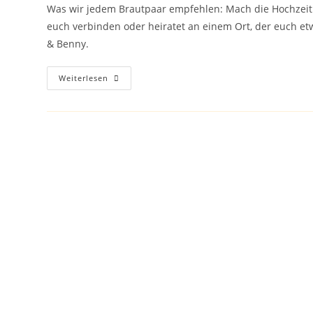
Was wir jedem Brautpaar empfehlen: Mach die Hochzeit zu
euch verbinden oder heiratet an einem Ort, der euch etw
& Benny.
Zwischen
Weiterlesen
Whisky
&
Regenwolken
Auf
Islay:
Nadine
&
Benny