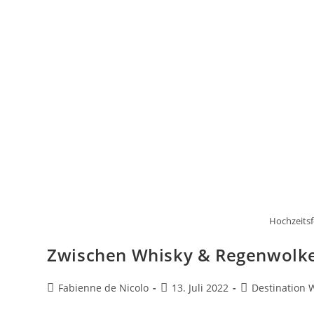
Hochzeits
Zwischen Whisky & Regenwolken
Beitrags-
Beitrag
Beitrags-
Fabienne de Nicolo
13. Juli 2022
Destination
Autor:
veröffentlicht:
Kategorie: