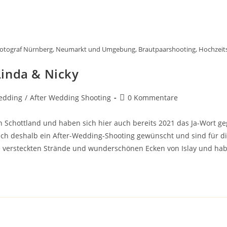
fotograf Nürnberg, Neumarkt und Umgebung, Brautpaarshooting, Hochzeit
Linda & Nicky
Beitrags-
edding
/
After Wedding Shooting
0 Kommentare
Kommentare:
n Schottland und haben sich hier auch bereits 2021 das Ja-Wort g
ich deshalb ein After-Wedding-Shooting gewünscht und sind für d
die versteckten Strände und wunderschönen Ecken von Islay und hab