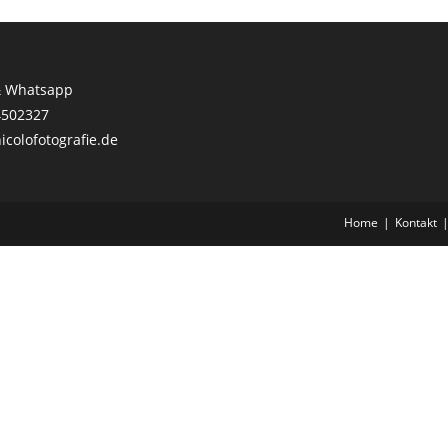
& Whatsapp
4502327
colofotografie.de
Home
Kontakt