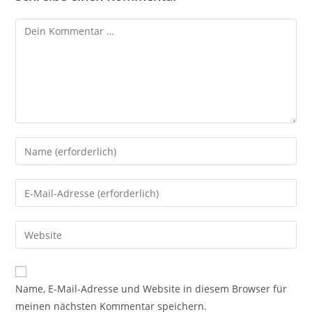
Kommentar
Gib
deinen
Namen
Gib
oder
deine
Benutzernamen
E-
Gib
zum
Mail-
deine
Kommentieren
Adresse
Website-
ein
zum
URL
Name, E-Mail-Adresse und Website in diesem Browser für
Kommentieren
ein
meinen nächsten Kommentar speichern.
ein