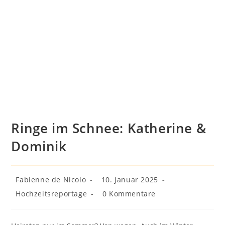
Ringe im Schnee: Katherine &
Dominik
Beitrags-
Beitrag
Fabienne de Nicolo
10. Januar 2025
Autor:
veröffentlicht:
Beitrags-
Beitrags-
Hochzeitsreportage
0 Kommentare
Kategorie:
Kommentare: