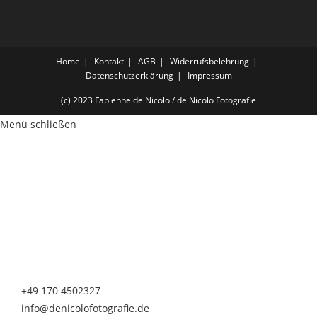
Home
Kontakt
AGB
Widerrufsbelehrung
Datenschutzerklärung
Impressum
(c) 2023 Fabienne de Nicolo / de Nicolo Fotografie
Menü schließen
de Nicolo Fotografie
Fabienne de Nicolo
Nürnberger Straße 20
90513 Zirndorf
Telefon & Whatsapp
+49 170 4502327
info@denicolofotografie.de