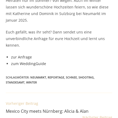
Heiraten nur im Sommer? Von wegen. Auch im Winter
lassen sich wunderschöne Hochzeiten feiern, so wie diese
mit Katherine und Dominik in Sulzbürg bei Neumarkt im
Januar 2025.
Euch gefällt, was ihr seht? Dann sendet uns eine
unverbindliche Anfrage für eure Hochzeit und lernt uns
kennen.
zur Anfrage
zum WeddingGuide
SCHLAGWÖRTER
:
NEUMARKT
,
REPORTAGE
,
SCHNEE
,
SHOOTING
,
STANDESAMT
,
WINTER
Weitere
Vorheriger Beitrag
Artikel
Mexico City meets Nürnberg: Alicia & Alan
ansehen
Nächster Beitrag