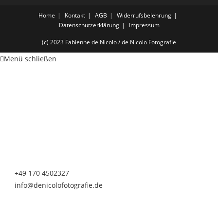
Home
Kontakt
AGB
Widerrufsbelehrung
Datenschutzerklärung
Impressum
(c) 2023 Fabienne de Nicolo / de Nicolo Fotografie
Menü schließen
de Nicolo Fotografie
Fabienne de Nicolo
Nürnberger Straße 20
90513 Zirndorf
Telefon & Whatsapp
+49 170 4502327
info@denicolofotografie.de