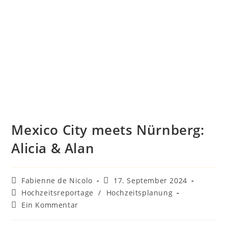
Mexico City meets Nürnberg:
Alicia & Alan
Beitrags-
Beitrag
Fabienne de Nicolo
17. September 2024
Autor:
veröffentlicht:
Beitrags-
Hochzeitsreportage
/
Hochzeitsplanung
Kategorie:
Beitrags-
Ein Kommentar
Kommentare: