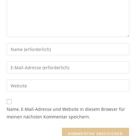
Gib
deinen
Namen
Gib
oder
deine
Benutzernamen
E-
Gib
zum
Mail-
deine
Kommentieren
Adresse
Website-
ein
zum
URL
Name, E-Mail-Adresse und Website in diesem Browser für
Kommentieren
ein
meinen nächsten Kommentar speichern.
ein
(optional)