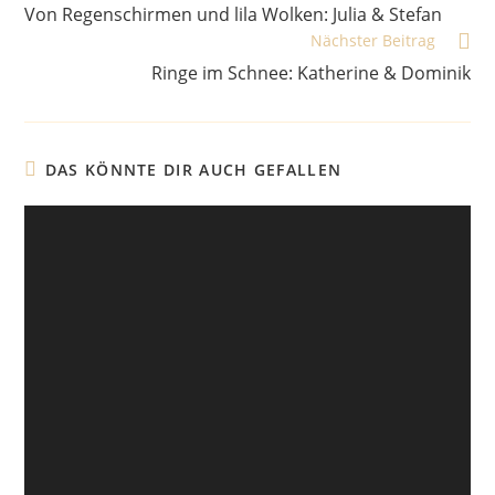
Artikel
Von Regenschirmen und lila Wolken: Julia & Stefan
ansehen
Nächster Beitrag
Ringe im Schnee: Katherine & Dominik
DAS KÖNNTE DIR AUCH GEFALLEN