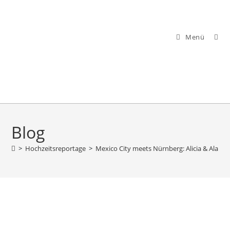
Zum
Inhalt
springen
Menü
Blog
>
Hochzeitsreportage
>
Mexico City meets Nürnberg: Alicia & Alan