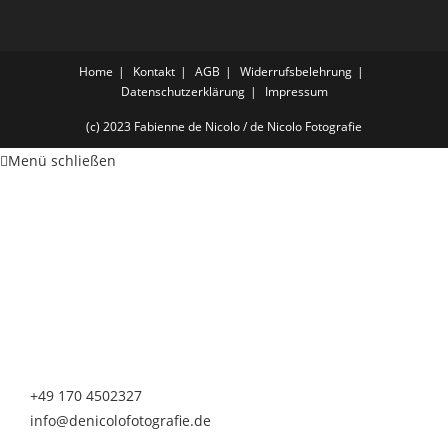
Home
Kontakt
AGB
Widerrufsbelehrung
Datenschutzerklärung
Impressum
(c) 2023 Fabienne de Nicolo / de Nicolo Fotografie
Menü schließen
de Nicolo Fotografie
Fabienne de Nicolo
Nürnberger Straße 20
90513 Zirndorf
Telefon & Whatsapp
+49 170 4502327
info@denicolofotografie.de