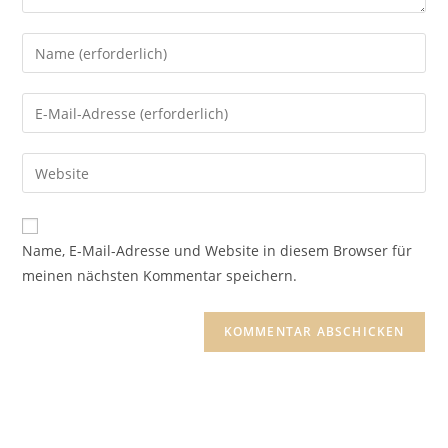
Gib
deinen
Namen
Gib
oder
deine
Benutzernamen
E-
Gib
zum
Mail-
deine
Kommentieren
Adresse
Website-
ein
zum
URL
Name, E-Mail-Adresse und Website in diesem Browser für
Kommentieren
ein
meinen nächsten Kommentar speichern.
ein
(optional)