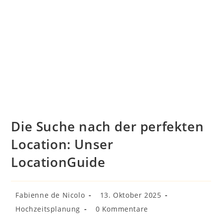
Die Suche nach der perfekten
Location: Unser
LocationGuide
Beitrags-
Beitrag
Fabienne de Nicolo
13. Oktober 2025
Autor:
veröffentlicht:
Beitrags-
Beitrags-
Hochzeitsplanung
0 Kommentare
Kategorie:
Kommentare: