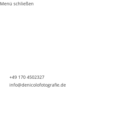
Menü schließen
de Nicolo Fotografie
Fabienne de Nicolo
Nürnberger Straße 20
90513 Zirndorf
Telefon & Whatsapp
+49 170 4502327
info@denicolofotografie.de