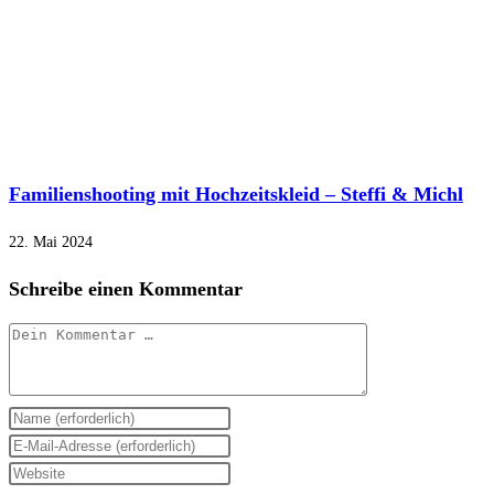
Familienshooting mit Hochzeitskleid – Steffi & Michl
22. Mai 2024
Schreibe einen Kommentar
Kommentar
Gib
deinen
Gib
Namen
deine
Gib