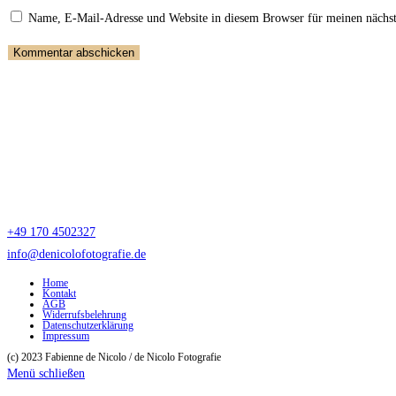
oder
E-
deine
Name, E-Mail-Adresse und Website in diesem Browser für meinen nächs
Benutzernamen
Mail-
Website-
zum
Adresse
URL
Kommentieren
zum
ein
de Nicolo Fotografie
ein
Kommentieren
(optional)
Fabienne de Nicolo
ein
Nürnberger Straße 20
90513 Zirndorf
Telefon & Whatsapp
+49 170 4502327
info@denicolofotografie.de
Home
Kontakt
AGB
Widerrufsbelehrung
Datenschutzerklärung
Impressum
(c) 2023 Fabienne de Nicolo / de Nicolo Fotografie
Menü schließen