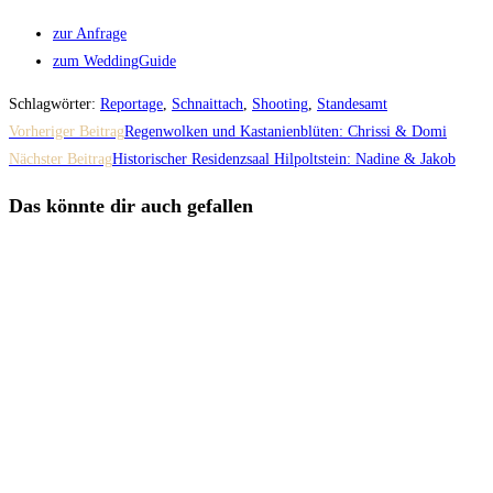
zur Anfrage
zum WeddingGuide
Schlagwörter
:
Reportage
,
Schnaittach
,
Shooting
,
Standesamt
Weitere
Vorheriger Beitrag
Regenwolken und Kastanienblüten: Chrissi & Domi
Artikel
Nächster Beitrag
Historischer Residenzsaal Hilpoltstein: Nadine & Jakob
ansehen
Das könnte dir auch gefallen