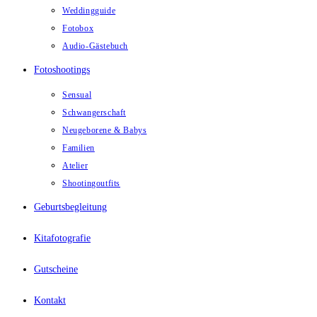
Weddingguide
Fotobox
Audio-Gästebuch
Fotoshootings
Sensual
Schwangerschaft
Neugeborene & Babys
Familien
Atelier
Shootingoutfits
Geburtsbegleitung
Kitafotografie
Gutscheine
Kontakt