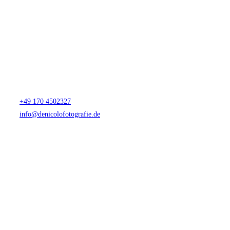
de Nicolo Fotografie
Fabienne de Nicolo
Nürnberger Straße 20
90513 Zirndorf
Telefon & Whatsapp
+49 170 4502327
info@denicolofotografie.de