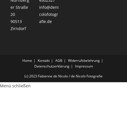
Nürnberg
4502327
er Straße
info@deni
20
colofotogr
90513
afie.de
Zirndorf
Home
Kontakt
AGB
Widerrufsbelehrung
Datenschutzerklärung
Impressum
(c) 2023 Fabienne de Nicolo / de Nicolo Fotografie
Menü schließen
de Nicolo Fotografie
Fabienne de Nicolo
Nürnberger Straße 20
90513 Zirndorf