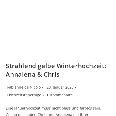
Strahlend gelbe Winterhochzeit:
Annalena & Chris
Beitrags-
Beitrag
Fabienne de Nicolo
23. Januar 2025
Autor:
veröffentlicht:
Beitrags-
Beitrags-
Hochzeitsreportage
0 Kommentare
Kategorie:
Kommentare:
Eine Januarhochzeit muss nicht blass und farblos sein.
Genau das haben Chris und Annalena mit ihrer