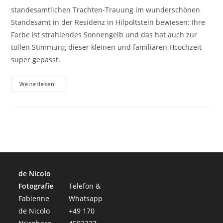
standesamtlichen Trachten-Trauung im wunderschönen
Standesamt in der Residenz in Hilpoltstein bewiesen: Ihre
Farbe ist strahlendes Sonnengelb und das hat auch zur
tollen Stimmung dieser kleinen und familiären Hcochzeit
super gepasst.
Strahlend
Weiterlesen
Gelbe
Winterhochzeit:
Annalena
&
Chris
de Nicolo
Fotografie
Telefon &
Fabienne
Whatsapp
de Nicolo
+49 170