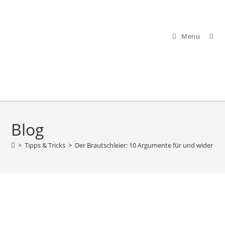
Zum
Inhalt
springen
Menü
Blog
>
Tipps & Tricks
>
Der Brautschleier: 10 Argumente für und wider