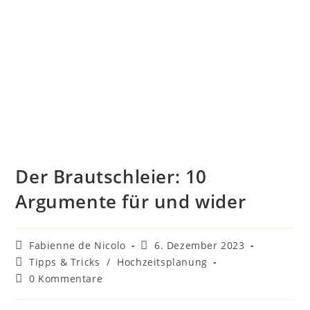
Der Brautschleier: 10
Argumente für und wider
Beitrags-
Beitrag
Fabienne de Nicolo
6. Dezember 2023
Autor:
veröffentlicht:
Beitrags-
Tipps & Tricks
/
Hochzeitsplanung
Kategorie:
Beitrags-
0 Kommentare
Kommentare: