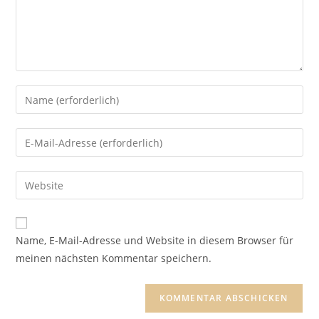
Gib
deinen
Namen
Gib
oder
deine
Benutzernamen
E-
Gib
zum
Mail-
deine
Kommentieren
Adresse
Website-
ein
zum
URL
Name, E-Mail-Adresse und Website in diesem Browser für
Kommentieren
ein
meinen nächsten Kommentar speichern.
ein
(optional)