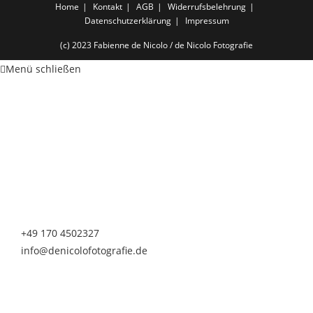
Home
Kontakt
AGB
Widerrufsbelehrung
Datenschutzerklärung
Impressum
(c) 2023 Fabienne de Nicolo / de Nicolo Fotografie
Menü schließen
de Nicolo Fotografie
Fabienne de Nicolo
Nürnberger Straße 20
90513 Zirndorf
Telefon & Whatsapp
+49 170 4502327
info@denicolofotografie.de